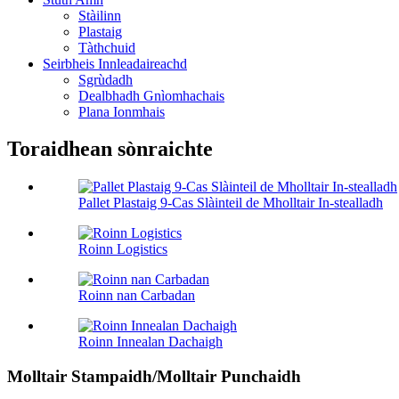
Stàilinn
Plastaig
Tàthchuid
Seirbheis Innleadaireachd
Sgrùdadh
Dealbhadh Gnìomhachais
Plana Ionmhais
Toraidhean sònraichte
Pallet Plastaig 9-Cas Slàinteil de Mholltair In-stealladh
Roinn Logistics
Roinn nan Carbadan
Roinn Innealan Dachaigh
Molltair Stampaidh/Molltair Punchaidh