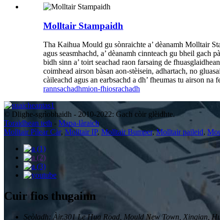
Molltair Stampaidh
Tha Kaihua Mould gu sònraichte a’ dèanamh Molltair Sta
agus seasmhachd, a’ dèanamh cinnteach gu bheil gach pàir
bidh sinn a’ toirt seachad raon farsaing de fhuasglaidhea
coimhead airson bàsan aon-stèisein, adhartach, no gluasa
càileachd agus an earbsachd a dh’ fheumas tu airson na f
rannsachadh
mion-fhiosrachadh
© Dlighe-sgrìobhaidh - 2010-2022: Gach còir glèidhte.
Toraidhean teth
-
Mapa-làraich
Molltair Pìlear Càr
,
Molltair IP
,
Molltair Bumper
,
Molltair paileid
,
Mou
Cuir fios thugainn
Seòladh: Àir.301 Le Hua Road, Mould New Town, Xinqian, Hu