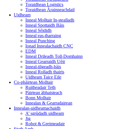
Toraidhean Logistics
Toraidhean Àrainneachdail
Uidheam
Inneal Molltair In-stealladh
Inneal Spottaidh Bàis
Inneal Sèididh
Inneal eas-tharraing
Inneal Punching
Ionad Innealachaidh CNC
EDM
Inneal Drileadh Toll-Domhainn
Inneal Gearraidh Uèir
Inneal-tilgeadh-bàis
Inneal Rolladh thairis
Uidheam Taice Eile
Co-phàirtean Molltair
Ruitheadair Teth
Pàirtean àbhaisteach
Bonn Molltair
Innealan & Gearradairean
Innealan-uidheamachaidh
A’ sgrùdadh uidheam
Jig
Robot & Greimeadair
Stuth Amh