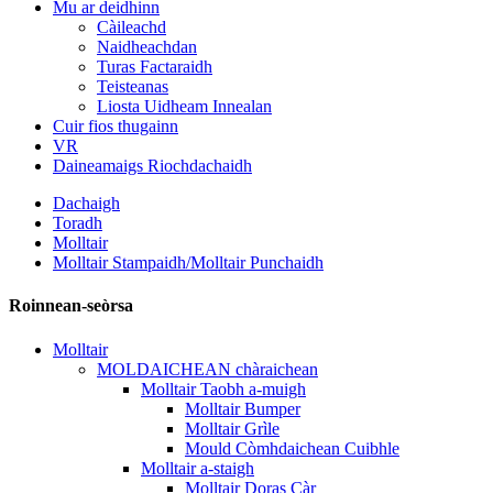
Mu ar deidhinn
Càileachd
Naidheachdan
Turas Factaraidh
Teisteanas
Liosta Uidheam Innealan
Cuir fios thugainn
VR
Daineamaigs Riochdachaidh
Dachaigh
Toradh
Molltair
Molltair Stampaidh/Molltair Punchaidh
Roinnean-seòrsa
Molltair
MOLDAICHEAN chàraichean
Molltair Taobh a-muigh
Molltair Bumper
Molltair Grìle
Mould Còmhdaichean Cuibhle
Molltair a-staigh
Molltair Doras Càr