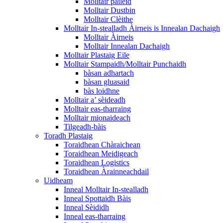
Molltair paileid
Molltair Dustbin
Molltair Clèithe
Molltair In-stealladh Àirneis is Innealan Dachaigh
Molltair Àirneis
Molltair Innealan Dachaigh
Molltair Plastaig Eile
Molltair Stampaidh/Molltair Punchaidh
bàsan adhartach
bàsan gluasaid
bàs loidhne
Molltair a’ sèideadh
Molltair eas-tharraing
Molltair mionaideach
Tilgeadh-bàis
Toradh Plastaig
Toraidhean Chàraichean
Toraidhean Meidigeach
Toraidhean Logistics
Toraidhean Àrainneachdail
Uidheam
Inneal Molltair In-stealladh
Inneal Spottaidh Bàis
Inneal Sèididh
Inneal eas-tharraing