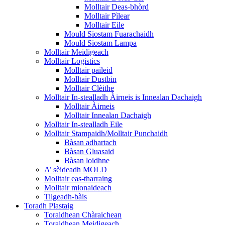
Molltair Deas-bhòrd
Molltair Pìlear
Molltair Eile
Mould Siostam Fuarachaidh
Mould Siostam Lampa
Molltair Meidigeach
Molltair Logistics
Molltair paileid
Molltair Dustbin
Molltair Clèithe
Molltair In-stealladh Àirneis is Innealan Dachaigh
Molltair Àirneis
Molltair Innealan Dachaigh
Molltair In-stealladh Eile
Molltair Stampaidh/Molltair Punchaidh
Bàsan adhartach
Bàsan Gluasaid
Bàsan loidhne
A’ sèideadh MOLD
Molltair eas-tharraing
Molltair mionaideach
Tilgeadh-bàis
Toradh Plastaig
Toraidhean Chàraichean
Toraidhean Meidigeach