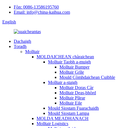
Fòn: 0086-13586195760
Email: info@china-kaihua.com
English
Dachaigh
Toradh
Molltair
MOLDAICHEAN chàraichean
Molltair Taobh a-muigh
Molltair Bumper
Molltair Grìle
Mould Còmhdaichean Cuibhle
Molltair a-staigh
Molltair Doras Càr
Molltair Deas-bhòrd
Molltair Pìlear
Molltair Eile
Mould Siostam Fuarachaidh
Mould Siostam Lampa
MOLDA MEADHANACH
Molltair Logistics