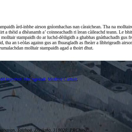
mpaidh àrd-inbhe airson gnìomhachas nan càraichean. Tha na molltair
t a thèid a dhèanamh a’ coinneachadh ri ìrean càileachd teann. Le bhit
n molltair stampaidh do ar luchd-dèiligidh a ghabhas gnàthachadh gus fr
id, tha an t-eòlas againn gus an fhuasgladh as fheàrr a lìbhrigeadh a
eumalachdan molltair stampaidh agad a thoirt dhut.
ld Injection Bin Sgudail
,
Molltair Cathair
,
angyan, Taizhou, Zhejiang, 318020, PRChina.