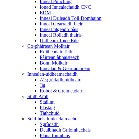
Inneal Punching
Ionad Innealachaidh CNC
EDM
Inneal Drileadh Toll-Domhainn
Inneal Gearraidh Uèir
Inneal-tilgeadh-bàis
Inneal Rolladh thairis
Uidheam Taice Eile
Co-phàirtean Molltair
Ruitheadair Teth
Pàirtean àbhaisteach
Bonn Molltair
Innealan & Gearradairean
Innealan-uidheamachaidh
A’ sgrùdadh uidheam
Jig
Robot & Greimeadair
Stuth Amh
Stàilinn
Plastaig
Tàthchuid
Seirbheis Innleadaireachd
Sgrùdadh
Dealbhadh Gnìomhachais
Plana Ionmhais