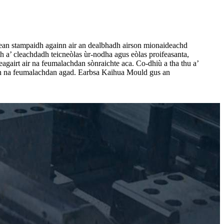
ean stampaidh againn air an dealbhadh airson mionaideachd
h a’ cleachdadh teicneòlas ùr-nodha agus eòlas proifeasanta,
eagairt air na feumalachdan sònraichte aca. Co-dhiù a tha thu a’
irson na feumalachdan agad. Earbsa Kaihua Mould gus an